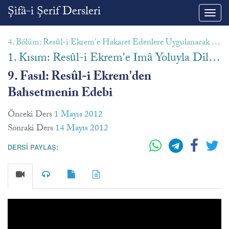
Şifâ-i Şerif Dersleri
Toggl
navig
4. Bölüm: Resûl-i Ekrem'e Hakaret Edenlere Uygulanacak Dinî Hükümler
1. Kısım: Resûl-i Ekrem'e Îmâ Yoluyla Dil Uzatan veya Onu Açıkça Küçümsemeye Kalkan Kimsenin Durumu
9. Fasıl: Resûl-i Ekrem'den
Bahsetmenin Edebi
Önceki Ders
1 Mayıs 2012
Sonraki Ders
14 Mayıs 2012
DERSİ PAYLAŞ: