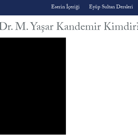
Eserin İçeriği
Eyüp Sultan Dersleri
f. Dr. M. Yaşar Kandemir Kimdir