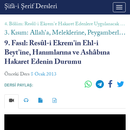
Şifâ-i Şerif Dersleri
Toggl
navig
4. Bölüm: Resûl-i Ekrem'e Hakaret Edenlere Uygulanacak Dinî Hükümler
3. Kısım: Allah'a, Meleklerine, Peygamberlerine, Kitaplarına, Resûl-i Ekrem'in Âline, Hanımlarına ve Ashâbına Hakaret Edenin Cezası
9. Fasıl: Resûl-i Ekrem'in Ehl-i
Beyt'ine, Hanımlarına ve Ashâbına
Hakaret Edenin Durumu
Önceki Ders
8 Ocak 2013
DERSİ PAYLAŞ: