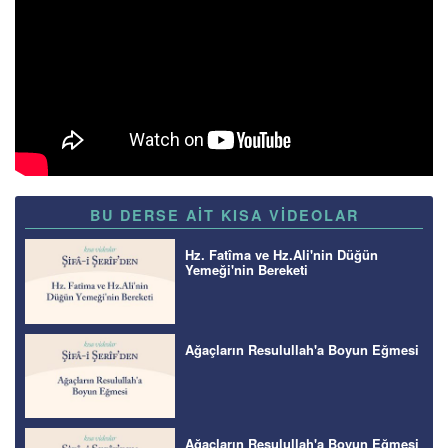
BU DERSE AİT KISA VİDEOLAR
Hz. Fatîma ve Hz.Ali'nin Düğün
Yemeği'nin Bereketi
Ağaçların Resulullah'a Boyun Eğmesi
Ağaçların Resulullah'a Boyun Eğmesi