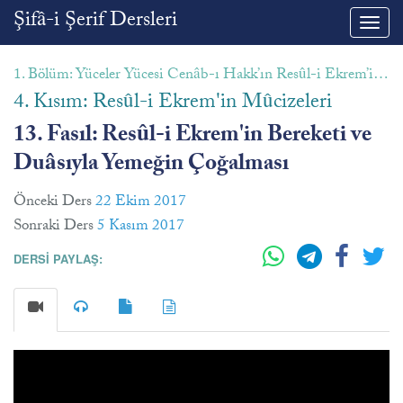
Şifâ-i Şerif Dersleri
Toggl
navig
1. Bölüm: Yüceler Yücesi Cenâb-ı Hakk’ın Resûl-i Ekrem’in Şân ve Şerefini Yüceltmesi
4. Kısım: Resûl-i Ekrem'in Mûcizeleri
13. Fasıl: Resûl-i Ekrem'in Bereketi ve
Duâsıyla Yemeğin Çoğalması
Önceki Ders
22 Ekim 2017
Sonraki Ders
5 Kasım 2017
DERSİ PAYLAŞ: