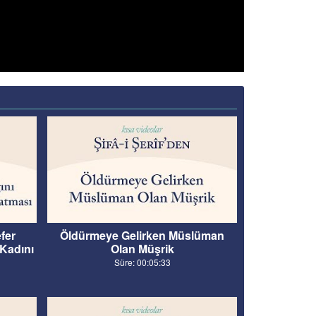
fer
Öldürmeye Gelirken Müslüman
 Kadını
Olan Müşrik
Süre: 00:05:33