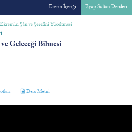
Eserin İçeriği
Eyüp Sultan Dersleri
Ekrem’in Şân ve Şerefini Yüceltmesi
i
 ve Geleceği Bilmesi
tları
Ders Metni