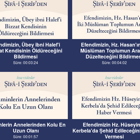
ndimizin, Übey ibni Halef'i
Efendimizin, Hz. Hasan'ın
at Kendisinin Öldüreceğini
Müslüman Toplumun Ara
Bildirmesi
Düzelteceğini Bildirme
Süre: 00:03:24
Süre: 00:04:02
lerin Annelerinden Kolu En
Efendimizin Hz. Hüseyin
Uzun Olanı
Kerbela'da Şehid Edileceğin
Vermesi
Süre: 00:01:57