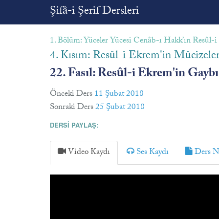
Şifâ-i Şerif Dersleri
1. Bölüm: Yüceler Yücesi Cenâb-ı Hakk’ın Resûl-i 
4. Kısım: Resûl-i Ekrem'in Mûcizeler
22. Fasıl: Resûl-i Ekrem'in Gaybı
Önceki Ders
11 Şubat 2018
Sonraki Ders
25 Şubat 2018
DERSİ PAYLAŞ:
Video Kaydı
Ses Kaydı
Ders No