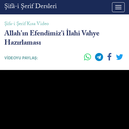
Şifâ-i Şerif Dersleri
Toggl
navig
Şifa-i Şerif Kısa Video
Allah'ın Efendimiz'i İlahi Vahye
Hazırlaması
VİDEOYU PAYLAŞ: