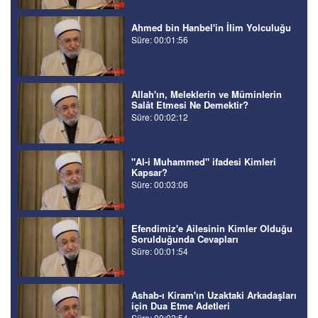
Ahmed bin Hanbel'in İlim Yolculuğu
Süre: 00:01:56
Allah'ın, Meleklerin ve Müminlerin
Salât Etmesi Ne Demektir?
Süre: 00:02:12
"Al-i Muhammed" ifadesi Kimleri
Kapsar?
Süre: 00:03:06
Efendimiz'e Ailesinin Kimler Olduğu
Sorulduğunda Cevapları
Süre: 00:01:54
Ashab-ı Kiram'ın Uzaktaki Arkadaşları
için Dua Etme Adetleri
Süre: 00:02:54