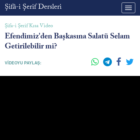
Şifâ-i Şerif Dersleri
Toggl
navig
Şifa-i Şerif Kısa Video
Efendimiz'den Başkasına Salatü Selam
Getirilebilir mi?
VİDEOYU PAYLAŞ: