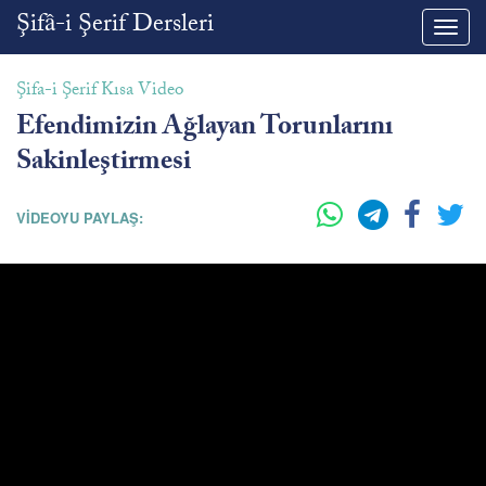
Şifâ-i Şerif Dersleri
Toggl
navig
Şifa-i Şerif Kısa Video
Efendimizin Ağlayan Torunlarını
Sakinleştirmesi
VİDEOYU PAYLAŞ: