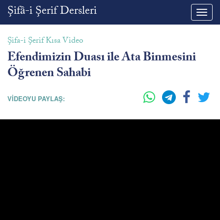
Şifâ-i Şerif Dersleri
Toggl
navig
Şifa-i Şerif Kısa Video
Efendimizin Duası ile Ata Binmesini
Öğrenen Sahabi
VİDEOYU PAYLAŞ: