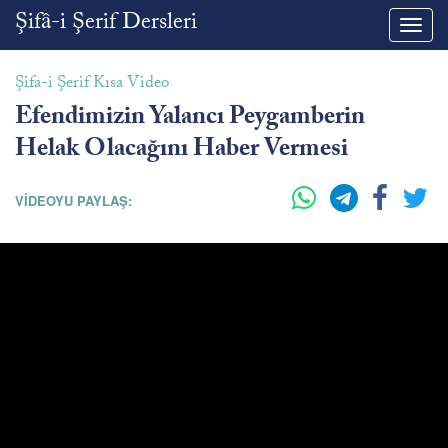
Şifâ-i Şerif Dersleri
Toggl
navig
Şifa-i Şerif Kısa Video
Efendimizin Yalancı Peygamberin
Helak Olacağını Haber Vermesi
VİDEOYU PAYLAŞ: