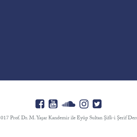
017 Prof. Dr. M. Yaşar Kandemir ile Eyüp Sultan Şifâ-i Şerif Ders