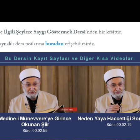
 İlgili Şeylere Saygı Göstermek Dersi
'nden bir kesittir.
kaynaklı ders notlarına
buradan
erişebilirsiniz.
Bu Dersin Kayıt Sayfası ve Diğer Kısa Videoları
Medine-i Münevvere'ye Girince
Neden Yaya Haccettiği Sor
Okunan Şiir
Süre: 00:02:19
Süre: 00:02:55