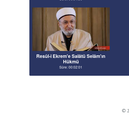
Resûl-i Ekrem'e Salâtü Selâm'ın
Hükmü
Süre: 00:02:01
© 2