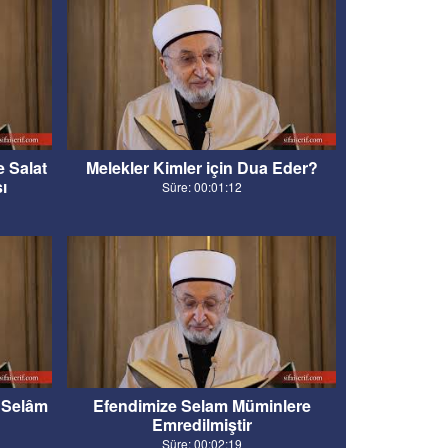
e Salat
Melekler Kimler için Dua Eder?
ı
Süre: 00:01:12
ü Selâm
Efendimize Selam Müminlere
Emredilmiştir
Süre: 00:02:19