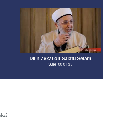
Dilin Zekatıdır Salâtü Selam
Süre: 00:01:35
leri