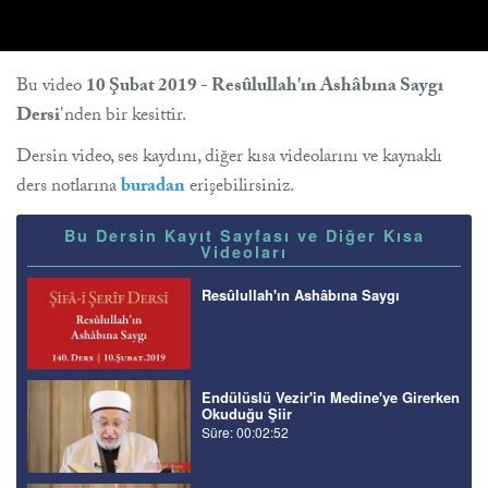
Bu video
10 Şubat 2019 - Resûlullah'ın Ashâbına Saygı
Dersi
'nden bir kesittir.
Dersin video, ses kaydını, diğer kısa videolarını ve kaynaklı
ders notlarına
buradan
erişebilirsiniz.
Bu Dersin Kayıt Sayfası ve Diğer Kısa
Videoları
Resûlullah'ın Ashâbına Saygı
Endülüslü Vezir'in Medine'ye Girerken
Okuduğu Şiir
Süre: 00:02:52