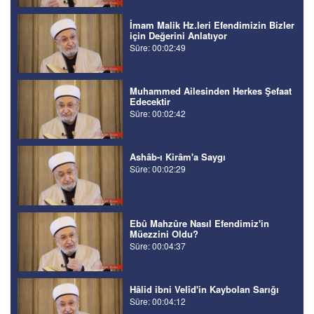
İmam Malik Hz.leri Efendimizin Bizler
için Değerini Anlatıyor
Süre: 00:02:49
Muhammed Ailesinden Herkes Şefaat
Edecektir
Süre: 00:02:42
Ashâb-ı Kirâm'a Saygı
Süre: 00:02:29
Ebû Mahzûre Nasıl Efendimiz'in
Müezzini Oldu?
Süre: 00:04:37
Hâlid ibni Velîd'in Kaybolan Sarığı
Süre: 00:04:12