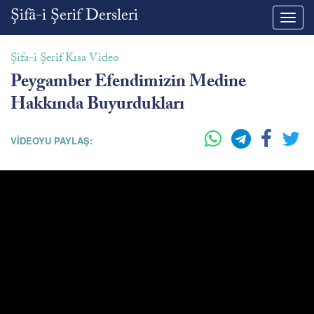
Şifâ-i Şerif Dersleri
Toggl
navig
Şifa-i Şerif Kısa Video
Peygamber Efendimizin Medine
Hakkında Buyurdukları
VİDEOYU PAYLAŞ: