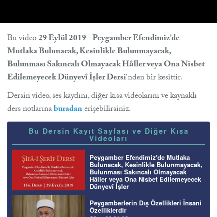
Bu video
29 Eylül 2019 - Peygamber Efendimiz'de
Mutlaka Bulunacak, Kesinlikle Bulunmayacak,
Bulunması Sakıncalı Olmayacak Hâller veya Ona Nisbet
Edilemeyecek Dünyevî İşler Dersi
'nden bir kesittir.
Dersin video, ses kaydını, diğer kısa videolarını ve kaynaklı
ders notlarına
buradan
erişebilirsiniz.
Bu Dersin Kayıt Sayfası ve Diğer Kısa
Videoları
Peygamber Efendimiz'de Mutlaka
Bulunacak, Kesinlikle Bulunmayacak,
Bulunması Sakıncalı Olmayacak
Hâller veya Ona Nisbet Edilemeyecek
Dünyevî İşler
Peygamberlerin Dış Özellikleri İnsani
Özelliklerdir