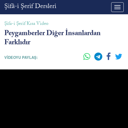
Şifâ-i Şerif Dersleri
Toggl
navig
Şifa-i Şerif Kısa Video
Peygamberler Diğer İnsanlardan
Farklıdır
VİDEOYU PAYLAŞ: