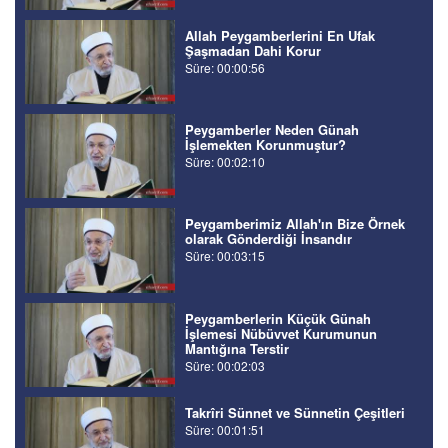
Allah Peygamberlerini En Ufak
Şaşmadan Dahi Korur
Süre: 00:00:56
Peygamberler Neden Günah
İşlemekten Korunmuştur?
Süre: 00:02:10
Peygamberimiz Allah'ın Bize Örnek
olarak Gönderdiği İnsandır
Süre: 00:03:15
Peygamberlerin Küçük Günah
İşlemesi Nübüvvet Kurumunun
Mantığına Terstir
Süre: 00:02:03
Takrîri Sünnet ve Sünnetin Çeşitleri
Süre: 00:01:51