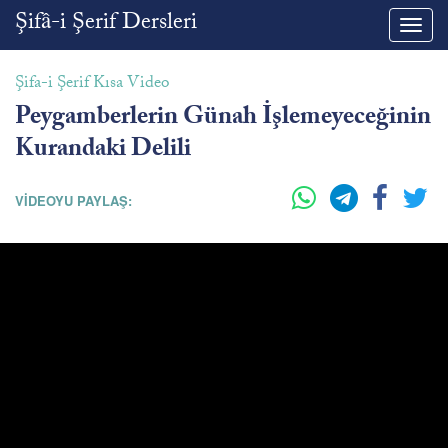
Şifâ-i Şerif Dersleri
Toggl
navig
Şifa-i Şerif Kısa Video
Peygamberlerin Günah İşlemeyeceğinin
Kurandaki Delili
VİDEOYU PAYLAŞ: