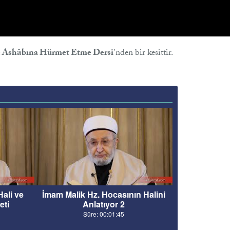
 ve Ashâbına Hürmet Etme Dersi
'nden bir kesittir.
Hali ve
İmam Malik Hz. Hocasının Halini
eti
Anlatıyor 2
Süre: 00:01:45