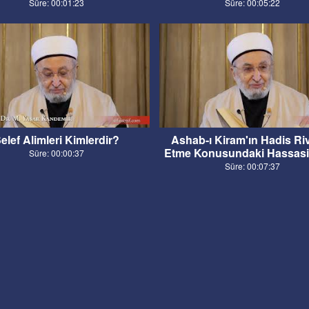
Süre: 00:01:23
Süre: 00:05:22
elef Alimleri Kimlerdir?
Ashab-ı Kiram'ın Hadis Ri
Etme Konusundaki Hassasiy
Süre: 00:00:37
Süre: 00:07:37