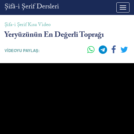
Şifâ-i Şerif Dersleri
Toggl
navig
Şifa-i Şerif Kısa Video
Yeryüzünün En Değerli Toprağı
VİDEOYU PAYLAŞ: