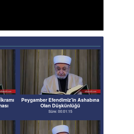
İkramı
Peygamber Efendimiz’in Ashabına
ması
Olan Düşkünlüğü
Süre: 00:01:15