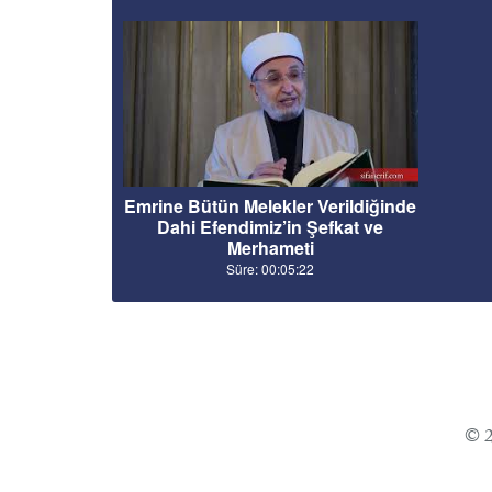
Emrine Bütün Melekler Verildiğinde
Dahi Efendimiz’in Şefkat ve
Merhameti
Süre: 00:05:22
© 2