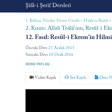
Şifâ-i Şerif Dersleri
1. Bölüm: Yüceler Yücesi Cenâb-ı Hakk’ın Resûl-i 
2. Kısım: Allah Teâlâ'nın, Resûl-i 
12. Fasıl: Resûl-i Ekrem'in Hilmi
Önceki Ders
27 Aralık 2015
Sonraki Ders
10 Ocak 2016
DERSİ PAYLAŞ:
Video Kaydı
Ses Kaydı
Ders No