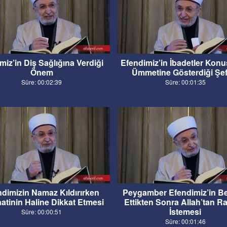
miz’in Diş Sağlığına Verdiği
Efendimiz’in İbadetler Kon
Önem
Ümmetine Gösterdiği Şef
Süre: 00:02:39
Süre: 00:01:35
dimizin Namaz Kıldırırken
Peygamber Efendimiz’in B
tinin Haline Dikkat Etmesi
Ettikten Sonra Allah’tan R
İstemesi
Süre: 00:00:51
Süre: 00:01:46