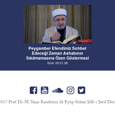
Peygamber Efendimiz Sohbet
Edeceği Zaman Ashabının
Sıkılmamasına Özen Göstermesi
Süre: 00:01:38
017 Prof. Dr. M. Yaşar Kandemir ile Eyüp Sultan Şifâ-i Şerif Ders