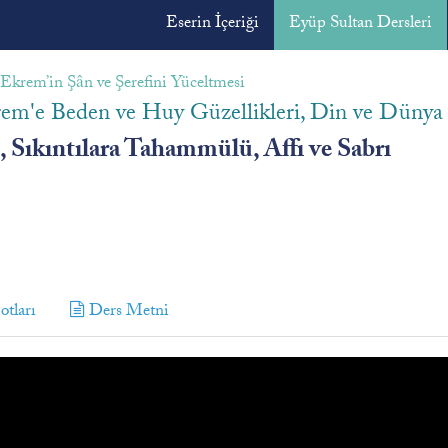
Eserin İçeriği
Eyüp Sultan Dersleri
Ekrem’in Şân ve Şerefini Yüceltmesi
Ekrem'e Beden ve Huy Güzellikleri, Din ve Dünya
, Sıkıntılara Tahammülü, Affı ve Sabrı
tları
Ders Metni