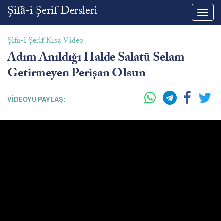
Şifâ-i Şerif Dersleri
Toggl
navig
Şifa-i Şerif Kısa Video
Adım Anıldığı Halde Salatü Selam
Getirmeyen Perişan Olsun
VİDEOYU PAYLAŞ: