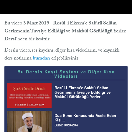
Bu video
3 Mart 2019 - Resûl-i Ekrem'e Salâtü Selâm
Getirmenin Tavsiye Edildiği ve Makbûl Görüldüğü Yerler
Dersi
'nden bir kesittir.
Dersin video, ses kaydını, diğer kısa videolarını ve kaynaklı
ders notlarına
buradan
erişebilirsiniz.
Bu Dersin Kayıt Sayfası ve Diğer Kısa
Videoları
Resûl-i Ekrem'e Salâtü Selâm
Getirmenin Tavsiye Edildiği ve
Makbûl Görüldüğü Yerler
Dua Etme Konusunda Acele Eden
Kişi...
Süre: 00:04:04