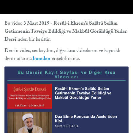
Bu video
3 Mart 2019 - Resûl-i Ekrem'e Salâtü Selâm
Getirmenin Tavsiye Edildiği ve Makbûl Görüldüğü Yerler
Dersi
'nden bir kesittir.
Dersin video, ses kaydını, diğer kısa videolarını ve kaynaklı
ders notlarına
buradan
erişebilirsiniz.
Bu Dersin Kayıt Sayfası ve Diğer Kısa
Videoları
Resûl-i Ekrem'e Salâtü Selâm
Getirmenin Tavsiye Edildiği ve
Makbûl Görüldüğü Yerler
Dua Etme Konusunda Acele Eden
Kişi...
Süre: 00:04:04