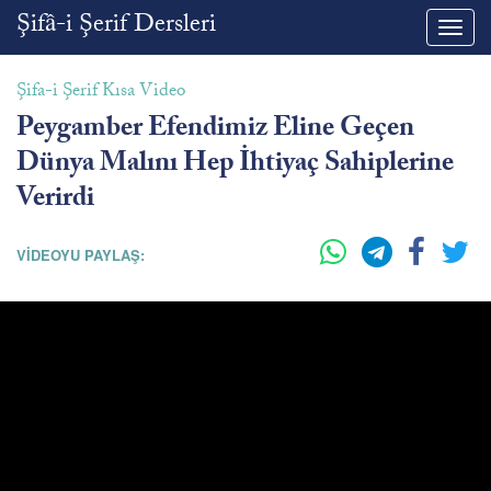
Şifâ-i Şerif Dersleri
Toggl
navig
Şifa-i Şerif Kısa Video
Peygamber Efendimiz Eline Geçen
Dünya Malını Hep İhtiyaç Sahiplerine
Verirdi
VİDEOYU PAYLAŞ: