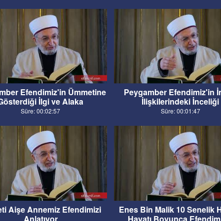
mber Efendimiz'in Ümmetine
Peygamber Efendimiz'in 
Gösterdiği İlgi ve Alaka
İlişkilerindeki İnceliği
Süre: 00:02:57
Süre: 00:01:47
ti Aişe Annemiz Efendimizi
Enes Bin Malik 10 Senelik 
Anlatıyor
Hayatı Boyunca Efendim