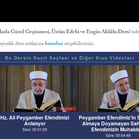
larla Güzel Geçinmesi, Üstün Edebi ve Engin Ahlâkı Dersi
'nde
kaynaklı ders notlarına
buradan
erişebilirsiniz.
Bu Dersin Kayıt Sayfası ve Diğer Kısa Videoları
Hz. Ali Peygamber Efendimizi
Peygamber Efendimiz'in 
Anlatıyor
Almaya Doyamayan Sah
Efendimizin Muhabb
Süre: 00:01:29
Süre: 00:04:46