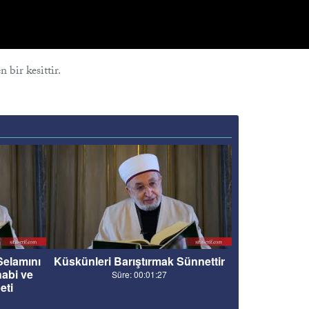
n bir kesittir.
Selamını
Küskünleri Barıştırmak Sünnettir
abi ve
Süre: 00:01:27
eti