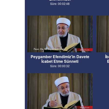
Süre: 00:02:48
Peygamber Efendimiz'in Davete
İ
İcabet Etme Sünneti
E
Süre: 00:00:32