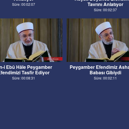
Tavrını Anlatıyor
Süre: 00:02:07
Süre: 00:02:37
bn-i Ebû Hâle Peygamber
Peygamber Efendimiz Asha
fendimizi Tasfir Ediyor
Babası Gibiydi
Süre: 00:08:31
Süre: 00:02:11