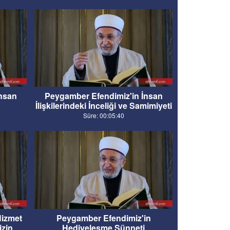
İnsan
Peygamber Efendimiz'in İnsan
İlişkilerindeki İnceliği ve Samimiyeti
Süre: 00:05:40
Hizmet
Peygamber Efendimiz'in
izin
Hediyeleşme Sünneti