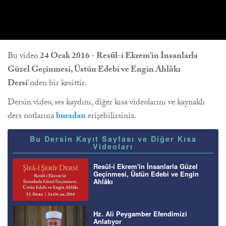
Bu video
24 Ocak 2016 - Resûl-i Ekrem'in İnsanlarla
Güzel Geçinmesi, Üstün Edebi ve Engin Ahlâkı
Dersi
'nden bir kesittir.
Dersin video, ses kaydını, diğer kısa videolarını ve kaynaklı
ders notlarına
buradan
erişebilirsiniz.
Bu Dersin Kayıt Sayfası ve Diğer Kısa
Videoları
Resûl-i Ekrem'in İnsanlarla Güzel
Geçinmesi, Üstün Edebi ve Engin
Ahlâkı
Hz. Ali Peygamber Efendimizi
Anlatıyor