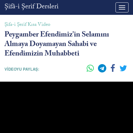
Şifâ-i Şerif Dersleri
Toggl
navig
Şifa-i Şerif Kısa Video
Peygamber Efendimiz'in Selamını
Almaya Doyamayan Sahabi ve
Efendimizin Muhabbeti
VİDEOYU PAYLAŞ: