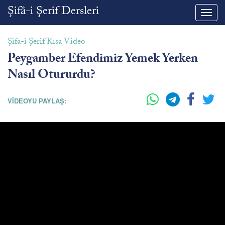
Şifâ-i Şerif Dersleri
Toggl
navig
Şifa-i Şerif Kısa Video
Peygamber Efendimiz Yemek Yerken
Nasıl Otururdu?
VİDEOYU PAYLAŞ: